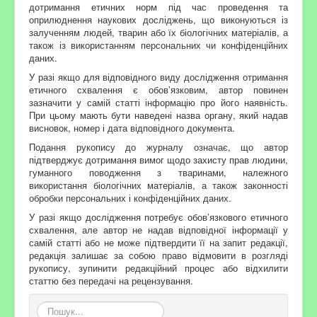
дотримання етичних норм під час проведення та
оприлюднення наукових досліджень, що виконуються із
залученням людей, тварин або їх біологічних матеріалів, а
також із використанням персональних чи конфіденційних
даних.
У разі якщо для відповідного виду дослідження отримання
етичного схвалення є обов’язковим, автор повинен
зазначити у самій статті інформацію про його наявність.
При цьому мають бути наведені назва органу, який надав
висновок, номер і дата відповідного документа.
Подання рукопису до журналу означає, що автор
підтверджує дотримання вимог щодо захисту прав людини,
гуманного поводження з тваринами, належного
використання біологічних матеріалів, а також законності
обробки персональних і конфіденційних даних.
У разі якщо дослідження потребує обов’язкового етичного
схвалення, але автор не надав відповідної інформації у
самій статті
або не може підтвердити її на запит редакції,
редакція залишає за собою право відмовити в розгляді
рукопису, зупинити редакційний процес або відхилити
статтю без передачі на рецензування.
Пошук