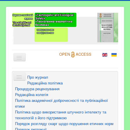
OPEN
ACCESS
Про журнал
Про журнал
Редакційна політика
Процедура рецензування
Інформація для авторів
Редакційна колегія
Політика академічної доброчесності та публікаційної
Архіви
етики
Поточний номер
Політика щодо використання штучного інтелекту та
технологій з його підтримкою
Контакти
Порядок розгляду скарг щодо порушення етичних норм
Порядок ретракції