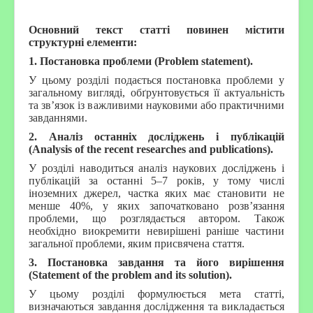
Основний текст статті повинен містити
структурні елементи:
1. Постановка проблеми (Problem statement).
У цьому розділі подається постановка проблеми у
загальному вигляді, обґрунтовується її актуальність
та зв’язок із важливими науковими або практичними
завданнями.
2. Аналіз останніх досліджень і публікацій
(Analysis of the recent researches and publications).
У розділі наводиться аналіз наукових досліджень і
публікацій за останні 5–7 років, у тому числі
іноземних джерел, частка яких має становити не
менше 40%, у яких започатковано розв’язання
проблеми, що розглядається автором. Також
необхідно виокремити невирішені раніше частини
загальної проблеми, яким присвячена стаття.
3. Постановка завдання та його вирішення
(Statement of the problem and its solution).
У цьому розділі формулюється мета статті,
визначаються завдання дослідження та викладається