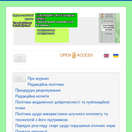
OPEN
ACCESS
Про журнал
Про журнал
Редакційна політика
Процедура рецензування
Інформація для авторів
Редакційна колегія
Політика академічної доброчесності та публікаційної
Архіви
етики
Поточний номер
Політика щодо використання штучного інтелекту та
технологій з його підтримкою
Контакти
Порядок розгляду скарг щодо порушення етичних норм
Порядок ретракції