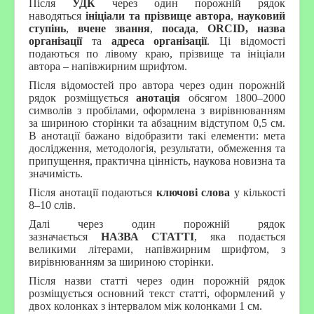
Після
УДК
через один порожній рядок
наводяться
ініціали та прізвище автора
,
науковий
ступінь
,
вчене звання
,
посада
,
ORCID,
назва
організації
та
адреса організації
. Ці відомості
подаються по лівому краю, прізвище та ініціали
автора – напівжирним шрифтом.
Після відомостей про автора через один порожній
рядок розміщується
анотація
обсягом 1800–2000
символів з пробілами, оформлена з вирівнюванням
за шириною сторінки та абзацним відступом 0,5 см.
В анотації бажано відобразити такі елементи: мета
дослідження, методологія, результати, обмеження та
припущення, практична цінність, наукова новизна та
значимість.
Після анотації подаються
ключові слова
у кількості
8–10 слів.
Далі через один порожній рядок
зазначається
НАЗВА СТАТТІ
, яка подається
великими літерами, напівжирним шрифтом, з
вирівнюванням за шириною сторінки.
Після назви статті через один порожній рядок
розміщується основний текст статті, оформлений у
двох колонках з інтервалом між колонками 1 см.