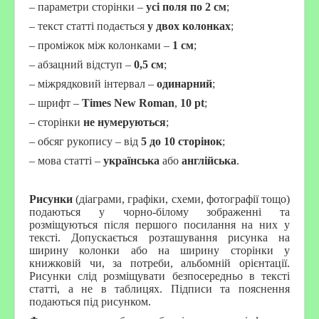
– параметри сторінки –
усі поля по 2 см
;
– текст статті подається
у двох колонках
;
– проміжок між колонками –
1 см
;
– абзацний відступ –
0,5 см
;
– міжрядковий інтервал –
одинарний
;
– шрифт –
Times New Roman
,
10 pt
;
– сторінки
не нумеруються
;
– обсяг рукопису – від
5 до 10 сторінок
;
– мова статті –
українська
або
англійська
.
Рисунки
(діаграми, графіки, схеми, фотографії тощо)
подаються у чорно-білому зображенні та
розміщуються після першого посилання на них у
тексті. Допускається розташування рисунка на
ширину колонки або на ширину сторінки у
книжковій чи, за потреби, альбомній орієнтації.
Рисунки слід розміщувати безпосередньо в тексті
статті, а не в таблицях. Підписи та пояснення
подаються під рисунком.