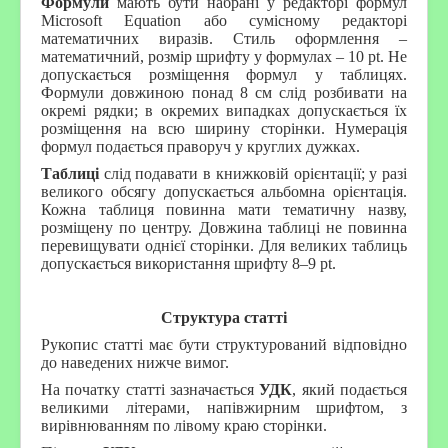
Формули
мають бути набрані у редакторі формул
Microsoft Equation або сумісному редакторі
математичних виразів. Стиль оформлення –
математичний, розмір шрифту у формулах – 10 pt. Не
допускається розміщення формул у таблицях.
Формули довжиною понад 8 см слід розбивати на
окремі рядки; в окремих випадках допускається їх
розміщення на всю ширину сторінки. Нумерація
формул подається праворуч у круглих дужках.
Таблиці
слід подавати в книжковій орієнтації; у разі
великого обсягу допускається альбомна орієнтація.
Кожна таблиця повинна мати тематичну назву,
розміщену по центру. Довжина таблиці не повинна
перевищувати однієї сторінки. Для великих таблиць
допускається використання шрифту 8–9 pt.
Структура статті
Рукопис статті має бути структурований відповідно
до наведених нижче вимог.
На початку статті зазначається
УДК
, який подається
великими літерами, напівжирним шрифтом, з
вирівнюванням по лівому краю сторінки.