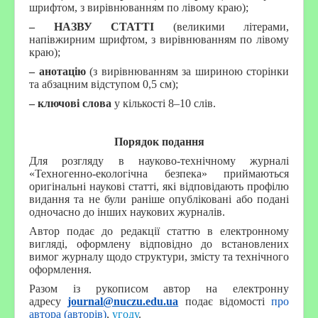
шрифтом, з вирівнюванням по лівому краю);
– НАЗВУ СТАТТІ
(великими літерами,
напівжирним шрифтом, з вирівнюванням по лівому
краю);
– анотацію
(з вирівнюванням за шириною сторінки
та абзацним відступом 0,5 см);
– ключові слова
у кількості 8–10 слів.
Порядок подання
Для розгляду в науково-технічному журналі
«Техногенно-екологічна безпека» приймаються
оригінальні наукові статті, які відповідають профілю
видання та не були раніше опубліковані або подані
одночасно до інших наукових журналів.
Автор подає до редакції статтю в електронному
вигляді, оформлену відповідно до встановлених
вимог журналу щодо структури, змісту та технічного
оформлення.
Разом із рукописом автор на електронну
адресу
journal@nuczu.edu.ua
подає відомості
про
автора (авторів)
,
угоду
.