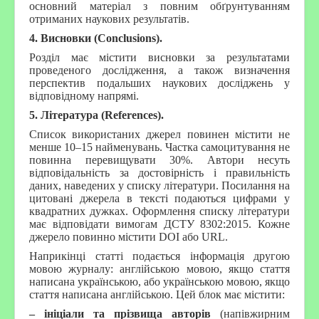
основний матеріал з повним обґрунтуванням
отриманих наукових результатів.
4. Висновки (Conclusions).
Розділ має містити висновки за результатами
проведеного дослідження, а також визначення
перспектив подальших наукових досліджень у
відповідному напрямі.
5. Література (References).
Список використаних джерел повинен містити не
менше 10–15 найменувань. Частка самоцитування не
повинна перевищувати 30%. Автори несуть
відповідальність за достовірність і правильність
даних, наведених у списку літератури. Посилання на
цитовані джерела в тексті подаються цифрами у
квадратних дужках. Оформлення списку літератури
має відповідати вимогам ДСТУ 8302:2015. Кожне
джерело повинно містити DOI або URL.
Наприкінці статті подається інформація другою
мовою журналу: англійською мовою, якщо стаття
написана українською, або українською мовою, якщо
стаття написана англійською. Цей блок має містити:
– ініціали та прізвища авторів
(напівжирним